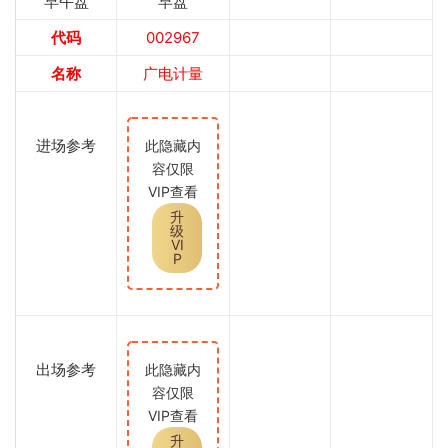
早午盘
早盘
代码
002967
名称
广电计量
进场参考
此隐藏内
容仅限
VIP查看
升
级
VI
P
出场参考
此隐藏内
容仅限
VIP查看
升