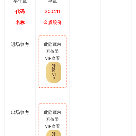
早午盘
早盘
代码
300411
名称
金盾股份
进场参考
此隐藏内
容仅限
VIP查看
升
级
VI
P
出场参考
此隐藏内
容仅限
VIP查看
升