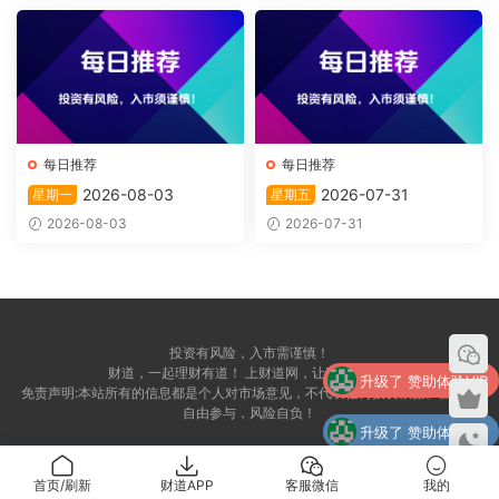
每日推荐
每日推荐
2026-08-03
2026-07-31
星期一
星期五
2026-08-03
2026-07-31
投资有风险，入市需谨慎！
财道，一起理财有道！ 上财道网，让财富上道！
升级了 赞助体验VIP
免责声明:本站所有的信息都是个人对市场意见，不代表任何投资依据。自愿，
自由参与，风险自负！
升级了 赞助体验VIP
升级了 赞助体验VIP
首页/刷新
财道APP
客服微信
我的