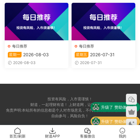
每日推荐
每日推荐
2026-08-03
2026-07-31
星期一
星期五
2026-08-03
2026-07-31
投资有风险，入市需谨慎！
财道，一起理财有道！ 上财道网，让财富上道！
升级了 赞助体验VIP
免责声明:本站所有的信息都是个人对市场意见，不代表任何投资依据。自愿，
自由参与，风险自负！
升级了 赞助体验VIP
升级了 赞助体验VIP
首页/刷新
财道APP
客服微信
我的