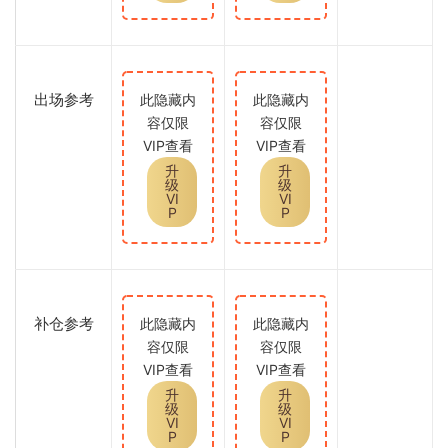
出场参考
此隐藏内
此隐藏内
容仅限
容仅限
VIP查看
VIP查看
升
升
级
级
VI
VI
P
P
补仓参考
此隐藏内
此隐藏内
容仅限
容仅限
VIP查看
VIP查看
升
升
级
级
VI
VI
P
P