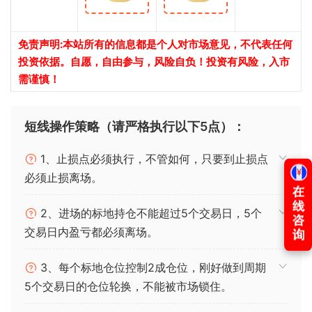
免责声明:本站所有的信息都是个人对市场意见，不代表任何
投资依据。自愿，自由参与，风险自负！投资有风险，入市
需谨慎！
短线操作策略（请严格执行以下5点）：
1、止损点必须执行，不管如何，只要到止损点
必须止损离场。
2、进场的标地持仓不能超过5个交易日，5个
交易日内盈亏都必须离场。
3、每个标地仓位控制2成仓位，刚好做到周期
5个交易日的仓位轮换，不能被市场锁住。