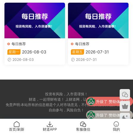
每日推荐
每日推荐
2026-08-03
2026-07-31
星期一
星期五
2026-08-03
2026-07-31
投资有风险，入市需谨慎！
财道，一起理财有道！ 上财道网，让财富上道！
升级了 赞助体验VIP
免责声明:本站所有的信息都是个人对市场意见，不代表任何投资依据。自愿，
自由参与，风险自负！
升级了 赞助体验VIP
升级了 赞助体验VIP
首页/刷新
财道APP
客服微信
我的