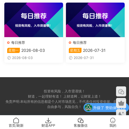
每日推荐
每日推荐
2026-08-03
2026-07-31
星期一
星期五
2026-08-03
2026-07-31
投资有风险，入市需谨慎！
财道，一起理财有道！ 上财道网，让财富上道！
升级了 赞助体验VIP
免责声明:本站所有的信息都是个人对市场意见，不代表任何投资依据。自愿，
自由参与，风险自负！
升级了 赞助体验VIP
升级了 赞助体验VIP
首页/刷新
财道APP
客服微信
我的