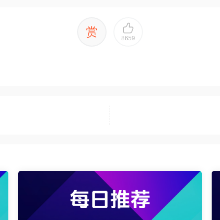
赏
8659