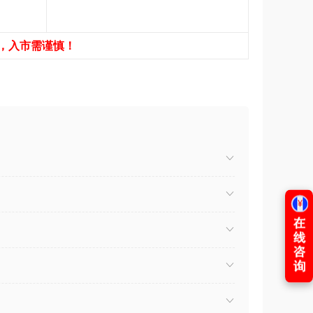
，入市需谨慎！
）