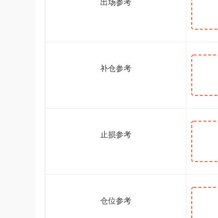
出场参考
补仓参考
止损参考
仓位参考