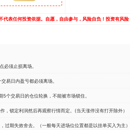
，不代表任何投资依据。自愿，自由参与，风险自负！投资有风险
点必须止损离场。
个交易日内盈亏都必须离场。
期5个交易日的仓位轮换，不能被市场锁住。
作，锁定利润然后再观察行情而定。(当天涨停没有打开除外）
效，过期失效舍去。（一般每天进场位位置都是以挂单买入为主