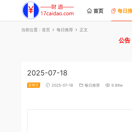
首页
每日
当前位置：
首页
每日推荐
正文
公告：注
2025-07-18
星期五
2025-07-18
每日推荐
9.89w