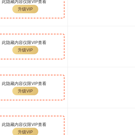
此隐藏内容仅限VIP查看
升级VIP
此隐藏内容仅限VIP查看
升级VIP
此隐藏内容仅限VIP查看
升级VIP
此隐藏内容仅限VIP查看
升级VIP