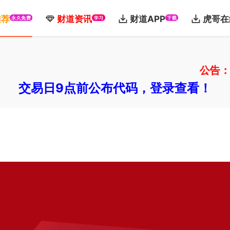
推荐
财道资讯
财道APP
虎哥在
永久免费
学习
下载
公告：注册
交易日9点前公布代码，登录查看！