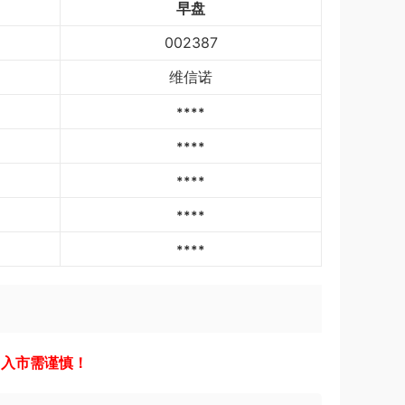
早盘
002387
维信诺
****
****
****
****
****
，入市需谨慎！