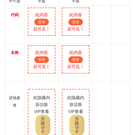
早午盘
早盘
早盘
此内容
此内容
代码
登录
登录
后可见！
后可见！
此内容
此内容
名称
登录
登录
后可见！
后可见！
此隐藏内
此隐藏内
进场参
容仅限
容仅限
考
VIP查看
VIP查看
升
升
级
级
VI
VI
P
P