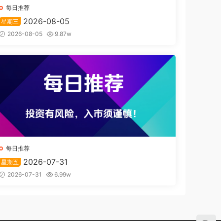
每日推荐
2026-08-05
星期三
2026-08-05
9.87w
每日推荐
2026-07-31
星期五
2026-07-31
6.99w