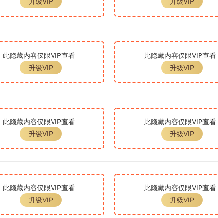
升级VIP
升级VIP
此隐藏内容仅限VIP查看
此隐藏内容仅限VIP查看
升级VIP
升级VIP
此隐藏内容仅限VIP查看
此隐藏内容仅限VIP查看
升级VIP
升级VIP
此隐藏内容仅限VIP查看
此隐藏内容仅限VIP查看
升级VIP
升级VIP