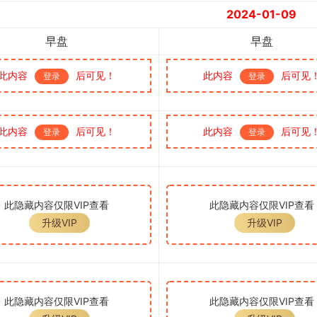
2024-01-09
早盘
早盘
此内容
后可见！
此内容
后可见
登录
登录
此内容
后可见！
此内容
后可见
登录
登录
此隐藏内容仅限VIP查看
此隐藏内容仅限VIP查看
升级VIP
升级VIP
此隐藏内容仅限VIP查看
此隐藏内容仅限VIP查看