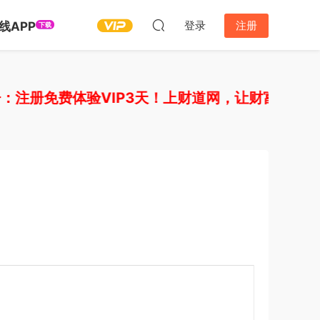
登录
注册
线APP
下载
册免费体验VIP3天！上财道网，让财富上道！如需