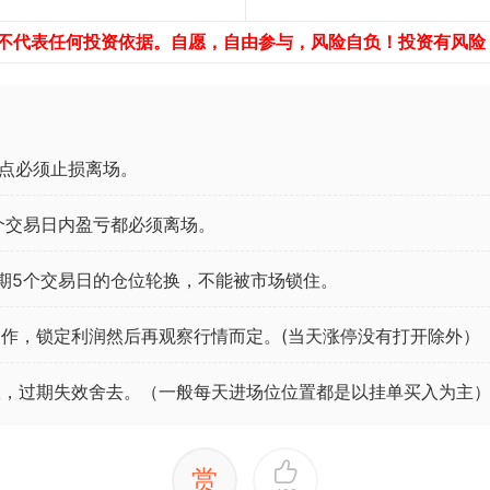
，不代表任何投资依据。自愿，自由参与，风险自负！投资有风险
点必须止损离场。
个交易日内盈亏都必须离场。
期5个交易日的仓位轮换，不能被市场锁住。
作，锁定利润然后再观察行情而定。(当天涨停没有打开除外）
效，过期失效舍去。（一般每天进场位位置都是以挂单买入为主
赏