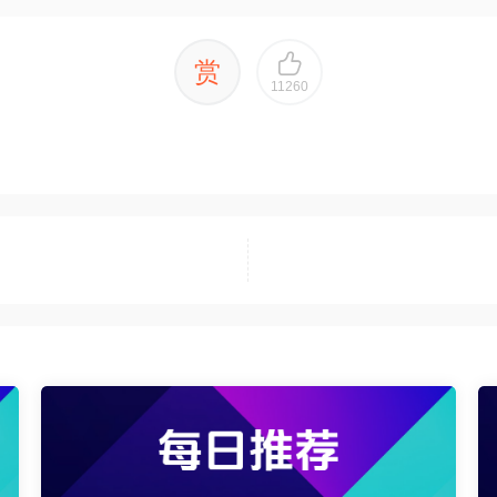
赏
11260