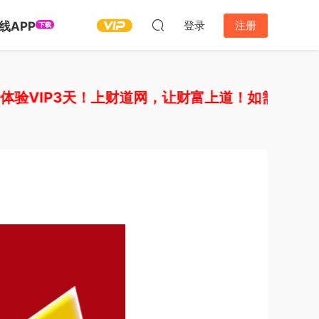
登录
注册
线APP
下载
VIP3天！上财道网，让财富上道！如需开通其他V