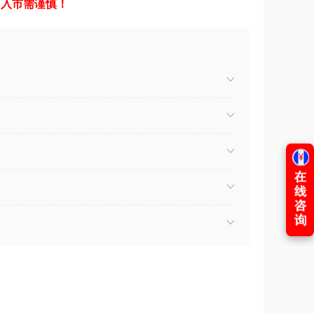
，入市需谨慎！
）