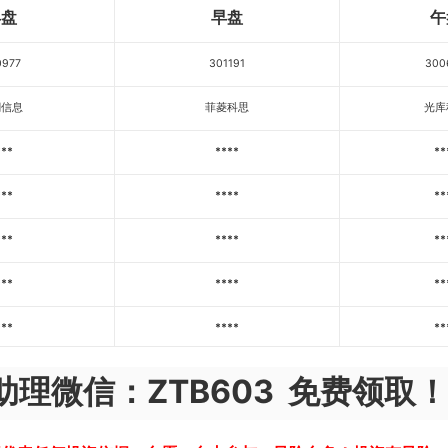
早盘
早盘
午
0977
301191
300
潮信息
菲菱科思
光库
***
****
**
***
****
**
***
****
**
***
****
**
***
****
**
理微信：ZTB603 免费领取！