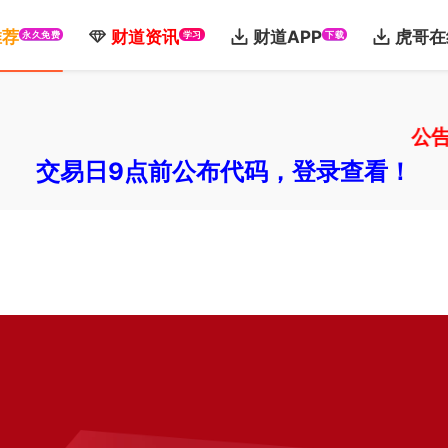
推荐
财道资讯
财道APP
虎哥在
永久免费
学习
下载
公告：注
交易日9点前公布代码，登录查看！