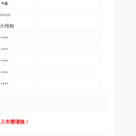
午盘
300331
大维格
****
****
****
****
****
，入市需谨慎！