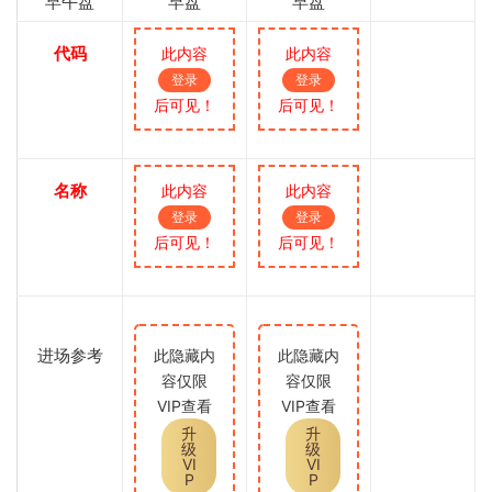
早午盘
早盘
早盘
代码
此内容
此内容
登录
登录
后可见！
后可见！
名称
此内容
此内容
登录
登录
后可见！
后可见！
进场参考
此隐藏内
此隐藏内
容仅限
容仅限
VIP查看
VIP查看
升
升
级
级
VI
VI
P
P