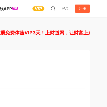
登录
注册
线APP
下载
费体验VIP3天！上财道网，让财富上道！如需开通