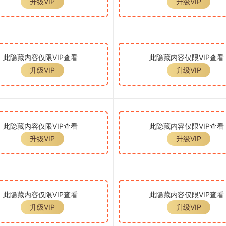
升级VIP
升级VIP
此隐藏内容仅限VIP查看
此隐藏内容仅限VIP查看
升级VIP
升级VIP
此隐藏内容仅限VIP查看
此隐藏内容仅限VIP查看
升级VIP
升级VIP
此隐藏内容仅限VIP查看
此隐藏内容仅限VIP查看
升级VIP
升级VIP