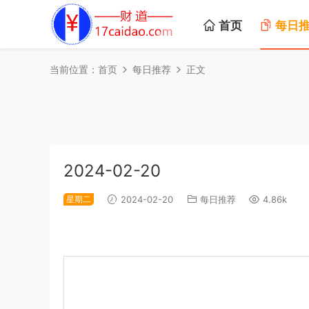
首页
每日
当前位置：
首页
每日推荐
正文
2024-02-20
星期二
2024-02-20
每日推荐
4.86k