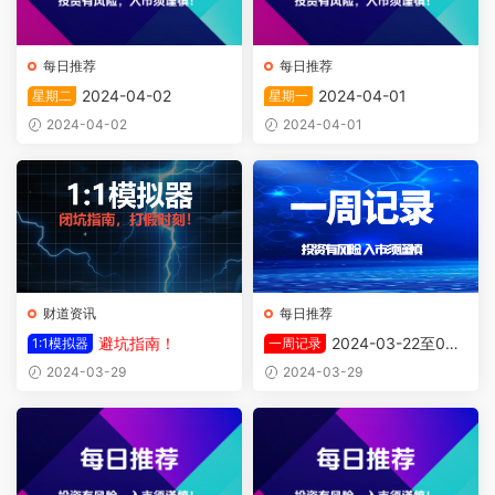
每日推荐
每日推荐
2024-04-02
2024-04-01
星期二
星期一
2024-04-02
2024-04-01
财道资讯
每日推荐
避坑指南！
2024-03-22至03-
1:1模拟器
一周记录
28
2024-03-29
2024-03-29