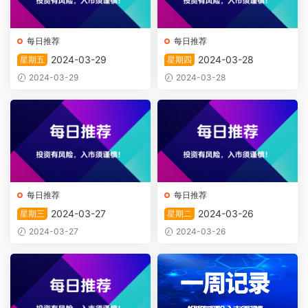
每日推荐
每日推荐
2024-03-29
2024-03-28
星期五
星期四
2024-03-29
2024-03-28
每日推荐
每日推荐
2024-03-27
2024-03-26
星期三
星期二
2024-03-27
2024-03-26