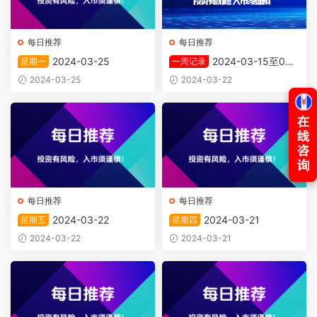
每日推荐
每日推荐
2024-03-25
2024-03-15至03-
星期一
一周记录
21
2024-03-25
2024-03-22
每日推荐
每日推荐
2024-03-22
2024-03-21
星期五
星期四
2024-03-22
2024-03-21